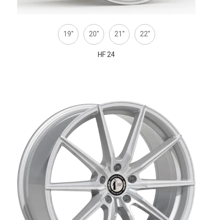
19''
20''
21''
22''
HF 24