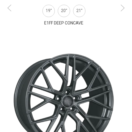
19''
20''
21''
E1FF DEEP CONCAVE