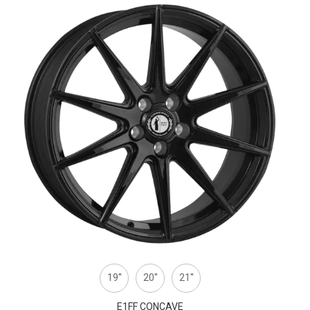
19''
20''
21''
E1FF CONCAVE