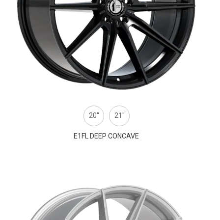
20''
21''
E1FL DEEP CONCAVE