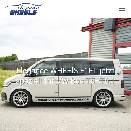
Elegance WHEElS E1FL jetzt
speziell für VW Bus T5–T6.1